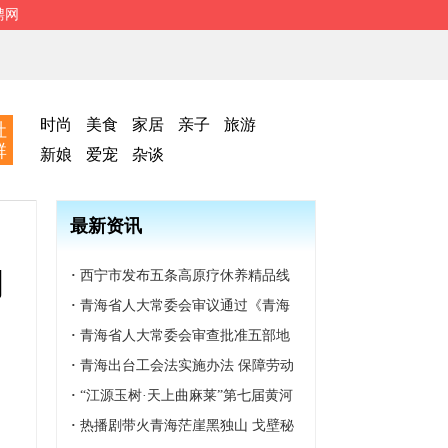
聘网
时尚
美食
家居
亲子
旅游
社
群
新娘
爱宠
杂谈
最新资讯
调
·
西宁市发布五条高原疗休养精品线
路
·
青海省人大常委会审议通过《青海
省湿地保护条例》
·
青海省人大常委会审查批准五部地
方性法规
·
青海出台工会法实施办法 保障劳动
者合法权益
·
“江源玉树·天上曲麻莱”第七届黄河
源生态文化旅游系列活动开幕
·
热播剧带火青海茫崖黑独山 戈壁秘