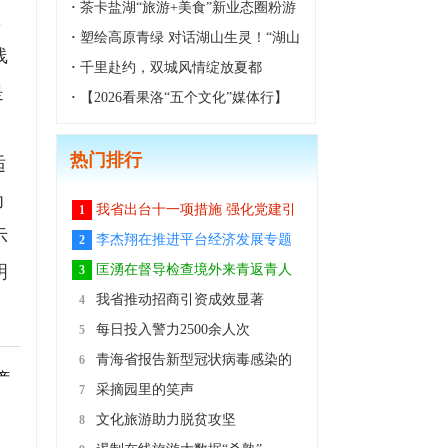
境走出影视文旅融合新路
·
茶卡盐湖“旅游+美食”新业态圈粉游
，
客
·
塑绘高原青绿 对话湖山生灵！“湖山
线
对话” 雕塑展在西宁青海美术馆开幕
·
千里赴约，双城风情绽放夏都
是
·
【2026看果洛“五个文化”媒体行】
舞剧《雪山大地》本土版亮相2026玛
热门排行
域格萨尔文化旅游节迎宾晚会
适
为
我省出台十一项措施 强化党建引
1
示
领推动全省非公企业和社会组织复工
李杰翔在推进平台经济发展专题
2
明
复产
会上强调 适应数字经济发展大势 打
匡湧在督导检查境外来青返青人
3
造网络交易支撑平台 加快推动青海特
员疫情防控工作时强调 切实提高疫情
我省推动招商引资成效显著
4
色资源产品走出去创效益
防控警惕性 严防境外疫情输入风险
每日投入警力2500余人次
5
战“疫”，青海公安在行动
青海省报告新型冠状病毒感染的
6
产
肺炎新增确诊病例0例
采摘园里的笑声
7
文化旅游助力脱贫攻坚
8