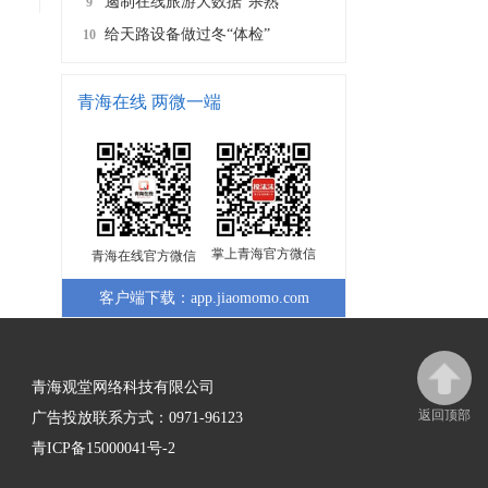
遏制在线旅游大数据“杀熟”
9
给天路设备做过冬“体检”
10
青海在线 两微一端
掌上青海官方微信
青海在线官方微信
客户端下载：app.jiaomomo.com
青海观堂网络科技有限公司
返回顶部
广告投放联系方式：0971-96123
青ICP备15000041号-2