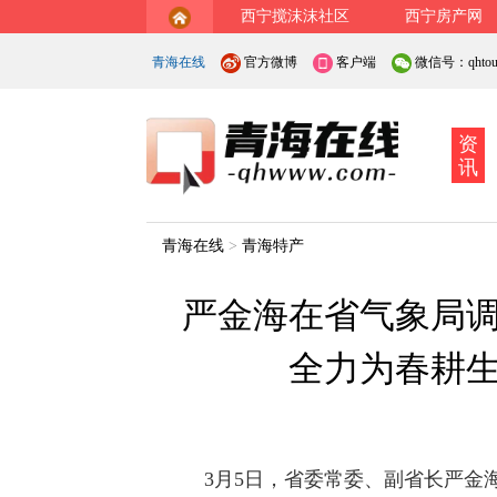
西宁搅沫沫社区
西宁房产网
青海在线
官方微博
客户端
微信号：qhtout
资
讯
青海在线
>
青海特产
严金海在省气象局
全力为春耕
3月5日，省委常委、副省长严金海