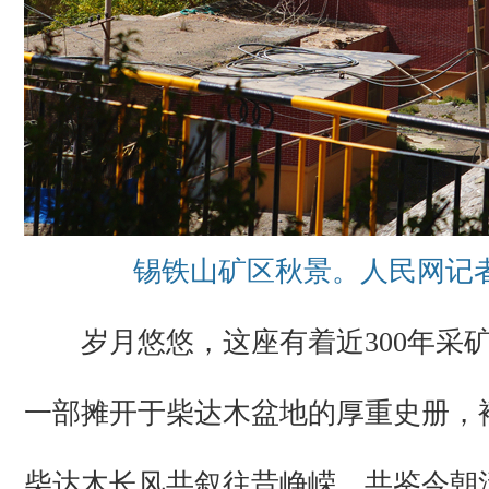
锡铁山矿区秋景。人民网记者
岁月悠悠，这座有着近300年采
一部摊开于柴达木盆地的厚重史册，
柴达木长风共叙往昔峥嵘，共鉴今朝