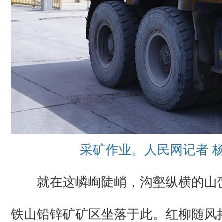
采矿作业。人民网记者 
就在这嶙峋陡峭，沟壑纵横的山
铁山铅锌矿矿区坐落于此。红柳随风