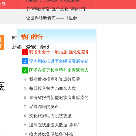
聘网
·
【2026看果洛“五个文化”媒体行】
舞剧《雪山大地》本土版亮相2026玛
·
“让世界聆听青海——《生命
域格萨尔文化旅游节迎宾晚会
树》”情景交响音乐会在青海德令哈首
热门排行
演
时尚
美食
家居
亲子
旅游
社
群
新娘
爱宠
杂谈
我省出台十一项措施 强化党建引
1
领推动全省非公企业和社会组织复工
李杰翔在推进平台经济发展专题
2
复产
会上强调 适应数字经济发展大势 打
匡湧在督导检查境外来青返青人
3
造网络交易支撑平台 加快推动青海特
员疫情防控工作时强调 切实提高疫情
我省推动招商引资成效显著
4
底
色资源产品走出去创效益
防控警惕性 严防境外疫情输入风险
每日投入警力2500余人次
5
战“疫”，青海公安在行动
青海省报告新型冠状病毒感染的
6
肺炎新增确诊病例0例
采摘园里的笑声
7
文化旅游助力脱贫攻坚
8
遏制在线旅游大数据“杀熟”
9
正
给天路设备做过冬“体检”
10