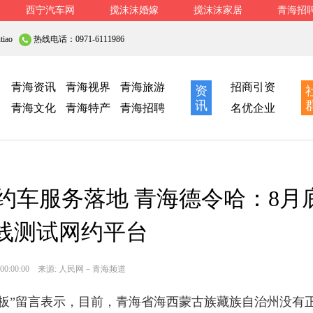
西宁汽车网
搅沫沫婚嫁
搅沫沫家居
青海招
iao
热线电话：0971-6111986
青海资讯
青海视界
青海旅游
招商引资
资
讯
青海文化
青海特产
青海招聘
名优企业
约车服务落地 青海德令哈：8月
线测试网约平台
00:00:00
来源:
人民网－青海频道
板”留言表示，目前，青海省海西蒙古族藏族自治州没有